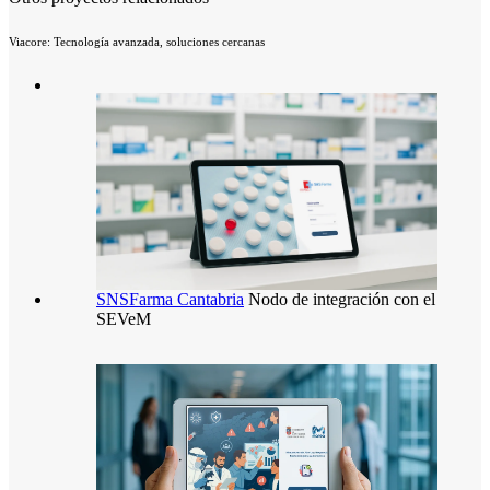
Viacore: Tecnología avanzada, soluciones cercanas
SNSFarma Cantabria
SNSFarma Cantabria
viacoreit
Nodo de integración con el
13 enero 2026
6
marzo 2026
SEVeM