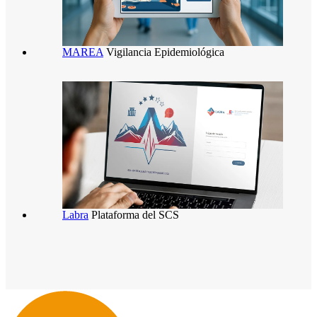
MAREA
MAREA
viacoreit
Vigilancia Epidemiológica
5 noviembre 2025
2 marzo
2026
Labra
Labra
viacoreit
Plataforma del SCS
8 octubre 2025
2 marzo 2026